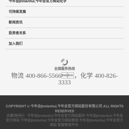
今年会jinnianhui,今年会官方网站化学
可持续发展
新闻资讯
投资者关系
加入我们
全国服务热线
物流 400-866-5566，化学 400-826-
3333
COPYRIGHT © 今年会jinnianhui,今年会官方网站股份有限公司 ALL RIGHTS
RESERVED
关键词：
今年会jinnianhui,今年会官方网站股份
今年会jinnianhui,今年会
官方网站
今年会jinnianhui,今年会官方网站物流
今年会jinnianhui,今年会官方
网站
智能物流平台