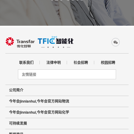
联系我们
法律申明
社会招聘
校园招聘
友情链接
公司简介
今年会jinnianhui,今年会官方网站物流
今年会jinnianhui,今年会官方网站化学
可持续发展