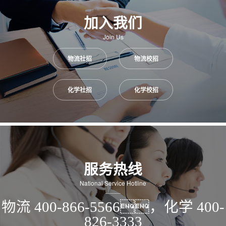
加入我们
Join Us
物流社招
物流校招
化学社招
化学校招
服务热线
National Service Hotline
物流 400-866-5566，化学 400-
826-3333